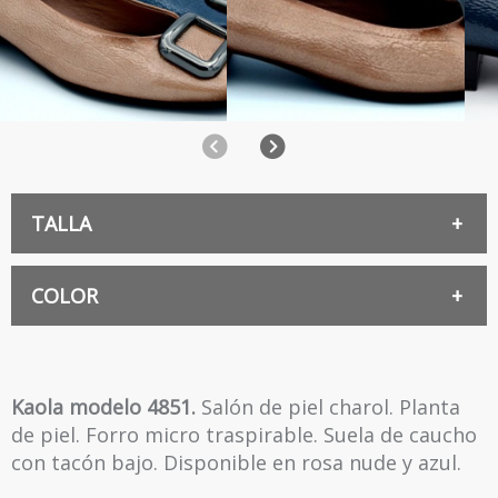
Anterior
Siguiente
TALLA
36
COLOR
AZUL
Kaola modelo 4851.
Salón de piel charol. Planta
de piel. Forro micro traspirable. Suela de caucho
ROSA
con tacón bajo. Disponible en rosa nude y azul.