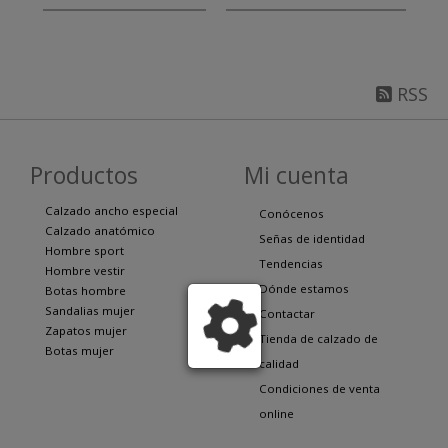
RSS
Productos
Mi cuenta
Calzado ancho especial
Conócenos
Calzado anatómico
Señas de identidad
Hombre sport
Tendencias
Hombre vestir
Dónde estamos
Botas hombre
Sandalias mujer
Contactar
Zapatos mujer
Tienda de calzado de
Botas mujer
calidad
Condiciones de venta
online