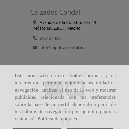
Calzados Condal
Avenida de la Constitución 49
Móstoles,
28931,
Madrid
916134406
info
zapatoscondal.es
Métodos de pago
Este sitio web utiliza cookies propias y de
terceros que permiten mejorar la usabilidad de
navegación, analizar el uso de la web y mostrar
publicidad relacionada con tus preferencias
sobre la base de un perfil elaborado a partir de
Síguenos:
tus hábitos de navegación (por ejemplo, páginas
visitadas).
Política de cookies
.