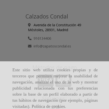
Calzados Condal
Avenida de la Constitución 49
Móstoles,
28931,
Madrid
916134406
info
zapatoscondal.es
Métodos de pago
Este sitio web utiliza cookies propias y de
terceros que permiten mejorar la usabilidad de
navegación, analizar el uso de la web y mostrar
publicidad relacionada con tus preferencias
sobre la base de un perfil elaborado a partir de
Síguenos:
tus hábitos de navegación (por ejemplo, páginas
visitadas).
Política de cookies
.