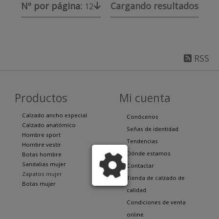
Nº por página:
Cargando resultados
12
RSS
Productos
Mi cuenta
Calzado ancho especial
Conócenos
Calzado anatómico
Señas de identidad
Hombre sport
Tendencias
Hombre vestir
Dónde estamos
Botas hombre
Sandalias mujer
Contactar
Zapatos mujer
Tienda de calzado de
Botas mujer
calidad
Condiciones de venta
online