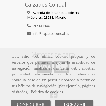
Calzados Condal
Avenida de la Constitución 49
Móstoles,
28931,
Madrid
916134406
info
zapatoscondal.es
Métodos de pago
Este sitio web utiliza cookies propias y de
terceros que permiten mejorar la usabilidad de
navegación, analizar el uso de la web y mostrar
publicidad relacionada con tus preferencias
sobre la base de un perfil elaborado a partir de
Síguenos:
tus hábitos de navegación (por ejemplo, páginas
visitadas).
Política de cookies
.
CONFIGURAR
RECHAZAR