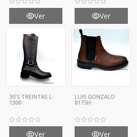
Ver
Ver
30´S TREINTAS L-
LUIS GONZALO
1300
8175H
Ver
Ver