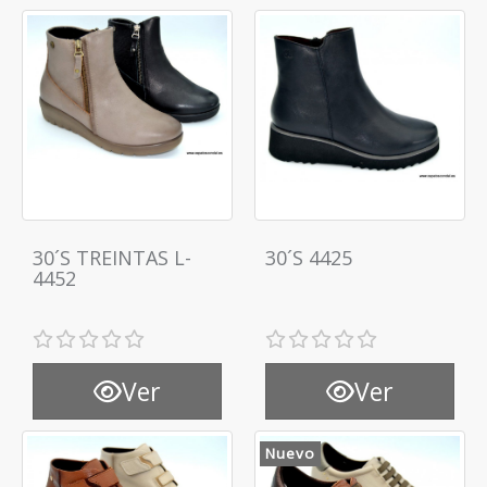
30´S TREINTAS L-
30´S 4425
4452
Ver
Ver
Nuevo