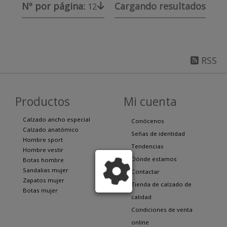
Nº por página:
Cargando resultados
12
RSS
Productos
Mi cuenta
Calzado ancho especial
Conócenos
Calzado anatómico
Señas de identidad
Hombre sport
Tendencias
Hombre vestir
Dónde estamos
Botas hombre
Sandalias mujer
Contactar
Zapatos mujer
Tienda de calzado de
Botas mujer
calidad
Condiciones de venta
online