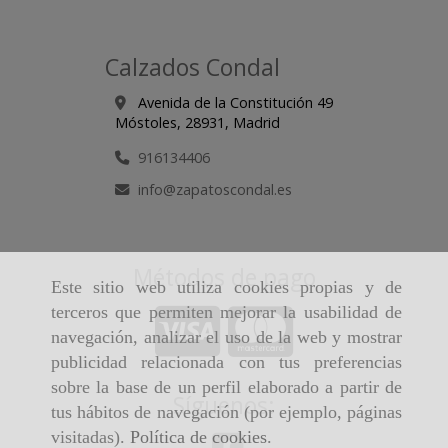
Calzados Condal
Avenida de la Constitución 49
Móstoles,
28931,
Madrid
916134406
info
zapatoscondal.es
Métodos de pago
Este sitio web utiliza cookies propias y de
terceros que permiten mejorar la usabilidad de
navegación, analizar el uso de la web y mostrar
publicidad relacionada con tus preferencias
sobre la base de un perfil elaborado a partir de
Síguenos:
tus hábitos de navegación (por ejemplo, páginas
visitadas).
Política de cookies
.