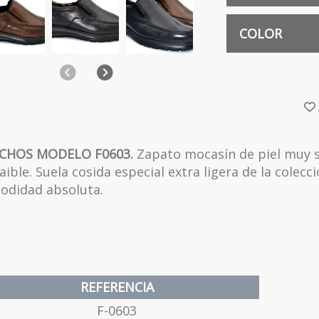
39
COLOR
Anterior
Siguiente
NEGRO
40
NUEZ
41
CHOS MODELO F0603.
Zapato mocasín de piel muy su
aible. Suela cosida especial extra ligera de la colec
42
odidad absoluta.
43
REFERENCIA
44
F-0603