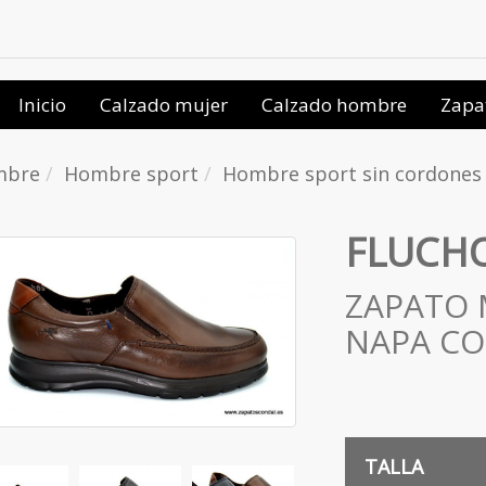
Inicio
Calzado mujer
Calzado hombre
Zapa
mbre
Hombre sport
Hombre sport sin cordones
FLUCHO
ZAPATO 
NAPA CO
TALLA