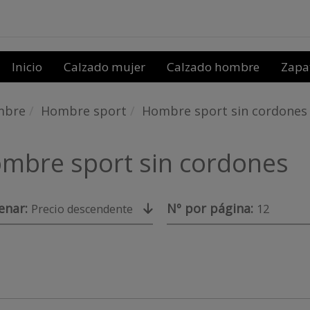
Inicio
Calzado mujer
Calzado hombre
Zapa
mbre
Hombre sport
Hombre sport sin cordones
mbre sport sin cordones
enar:
Nº por página:
Precio descendente
12