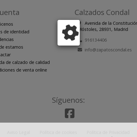
cuenta
Calzados Condal
Avenida de la Constitució
ócenos
Móstoles,
28931,
Madrid
s de identidad
encias
916134406
de estamos
info
zapatoscondal.es
actar
da de calzado de calidad
iciones de venta online
Síguenos:
Aviso Legal
Política de cookies
Política de Privacidad