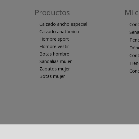
Productos
Mi 
Calzado ancho especial
Con
Calzado anatómico
Seña
Hombre sport
Tend
Hombre vestir
Dón
Botas hombre
Cont
Sandalias mujer
Tien
Zapatos mujer
Cond
Botas mujer