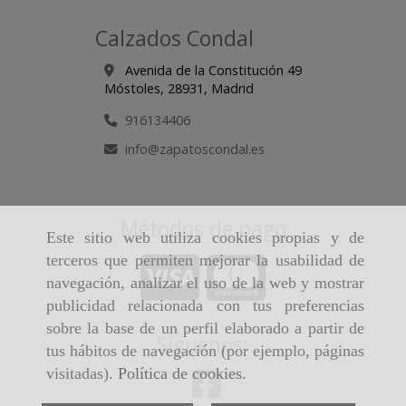
Calzados Condal
Avenida de la Constitución 49
Móstoles,
28931,
Madrid
916134406
info
zapatoscondal.es
Métodos de pago
Este sitio web utiliza cookies propias y de
terceros que permiten mejorar la usabilidad de
navegación, analizar el uso de la web y mostrar
publicidad relacionada con tus preferencias
sobre la base de un perfil elaborado a partir de
Síguenos:
tus hábitos de navegación (por ejemplo, páginas
visitadas).
Política de cookies
.