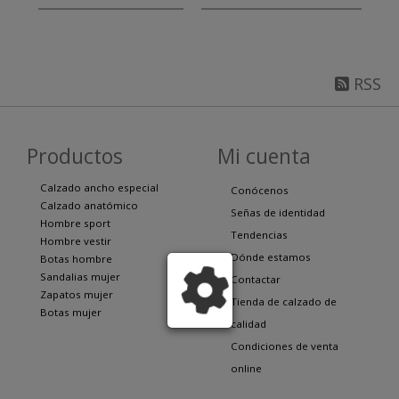
RSS
Productos
Mi cuenta
Calzado ancho especial
Conócenos
Calzado anatómico
Señas de identidad
Hombre sport
Tendencias
Hombre vestir
Dónde estamos
Botas hombre
Sandalias mujer
Contactar
Zapatos mujer
Tienda de calzado de
Botas mujer
calidad
Condiciones de venta
online