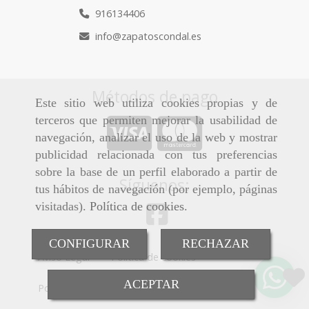
916134406
info
zapatoscondal.es
Métodos de pago
Este sitio web utiliza cookies propias y de
terceros que permiten mejorar la usabilidad de
navegación, analizar el uso de la web y mostrar
publicidad relacionada con tus preferencias
sobre la base de un perfil elaborado a partir de
Síguenos:
tus hábitos de navegación (por ejemplo, páginas
visitadas).
Política de cookies
.
CONFIGURAR
RECHAZAR
Aviso Legal
Política de cookies
ACEPTAR
Política de Privacidad