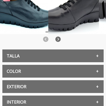
Anterior
Siguiente
TALLA
39
COLOR
NEGRO
EXTERIOR
40
PIEL
INTERIOR