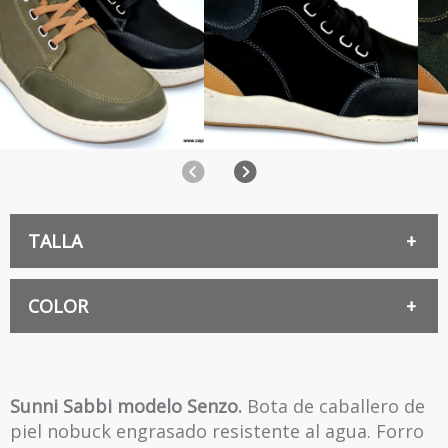
Anterior
Siguiente
TALLA
40
COLOR
NEGRO
41
Sunni Sabbi modelo Senzo.
Bota de caballero de
piel nobuck engrasado resistente al agua. Forro
VERDE