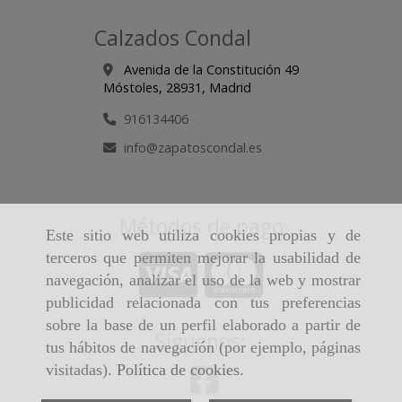
Calzados Condal
Avenida de la Constitución 49
Móstoles,
28931,
Madrid
916134406
info
zapatoscondal.es
Métodos de pago
Este sitio web utiliza cookies propias y de
terceros que permiten mejorar la usabilidad de
navegación, analizar el uso de la web y mostrar
publicidad relacionada con tus preferencias
sobre la base de un perfil elaborado a partir de
Síguenos:
tus hábitos de navegación (por ejemplo, páginas
visitadas).
Política de cookies
.