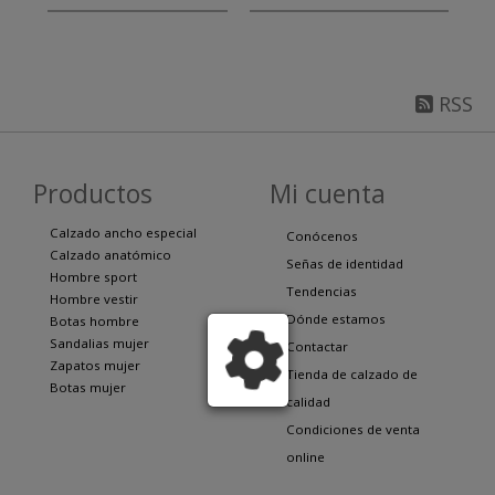
RSS
Productos
Mi cuenta
Calzado ancho especial
Conócenos
Calzado anatómico
Señas de identidad
Hombre sport
Tendencias
Hombre vestir
Dónde estamos
Botas hombre
Sandalias mujer
Contactar
Zapatos mujer
Tienda de calzado de
Botas mujer
calidad
Condiciones de venta
online