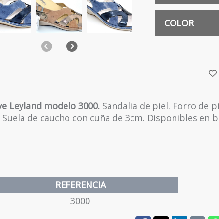
35
COLOR
Anterior
Siguiente
BEIGE
36
AZUL
37
ve Leyland modelo 3000.
Sandalia de piel. Forro de p
. Suela de caucho con cuña de 3cm. Disponibles en be
38
39
REFERENCIA
3000
40