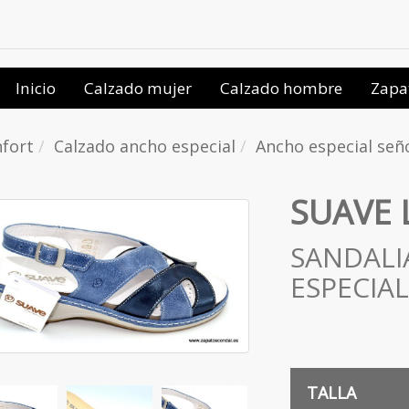
Inicio
Calzado mujer
Calzado hombre
Zapa
fort
Calzado ancho especial
Ancho especial señ
SUAVE 
SANDALI
ESPECIA
TALLA