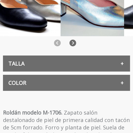
Anterior
Siguiente
TALLA
36
COLOR
NEGRO
37
Roldán modelo M-1706.
Zapato salón
destalonado de piel de primera calidad con tacón
MARINO
38
de 5cm forrado. Forro y planta de piel. Suela de