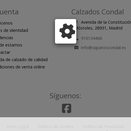
cuenta
Calzados Condal
Avenida de la Constitució
ócenos
Móstoles,
28931,
Madrid
s de identidad
encias
916134406
de estamos
info
zapatoscondal.es
actar
da de calzado de calidad
iciones de venta online
Síguenos:
Aviso Legal
Política de cookies
Política de Privacidad