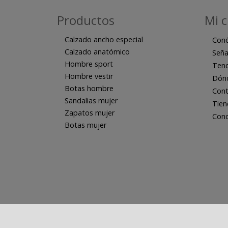
Productos
Mi 
Calzado ancho especial
Con
Calzado anatómico
Seña
Hombre sport
Tend
Hombre vestir
Dón
Botas hombre
Cont
Sandalias mujer
Tien
Zapatos mujer
Cond
Botas mujer