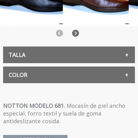
Anterior
Siguiente
TALLA
35
COLOR
NEGRO
40
NOTTON MODELO 681.
Mocasín de piel ancho
especial, forro textil y suela de goma
41
antideslizante cosida.