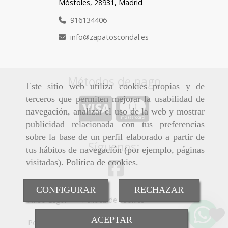
Móstoles,
28931,
Madrid
916134406
info
zapatoscondal.es
Métodos de pago
Este sitio web utiliza cookies propias y de
terceros que permiten mejorar la usabilidad de
navegación, analizar el uso de la web y mostrar
publicidad relacionada con tus preferencias
sobre la base de un perfil elaborado a partir de
Síguenos:
tus hábitos de navegación (por ejemplo, páginas
visitadas).
Política de cookies
.
CONFIGURAR
RECHAZAR
Aviso Legal
Política de cookies
ACEPTAR
Política de Privacidad