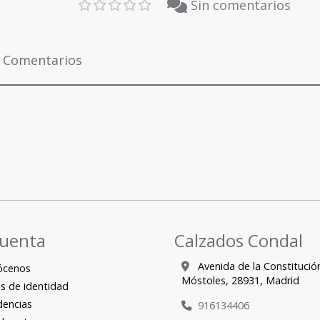
Sin comentarios
Comentarios
cuenta
Calzados Condal
Avenida de la Constitució
ócenos
Móstoles,
28931,
Madrid
s de identidad
encias
916134406