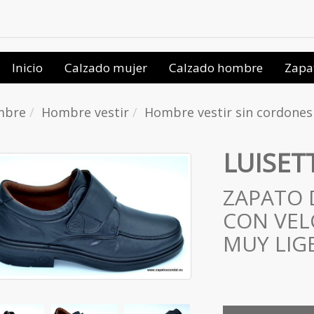
Inicio
Calzado mujer
Calzado hombre
Zapa
mbre
Hombre vestir
Hombre vestir sin cordones
LUISET
ZAPATO 
CON VEL
MUY LIG