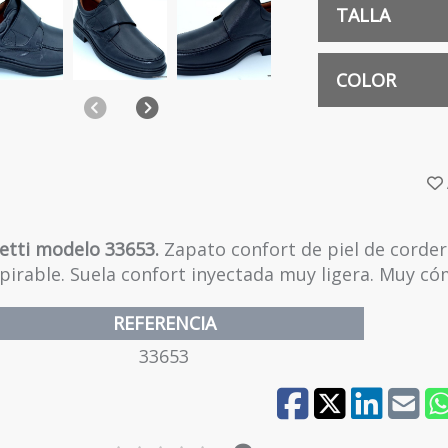
TALLA
39
COLOR
Anterior
Siguiente
NEGRO
40
41
setti modelo 33653.
Zapato confort de piel de corder
pirable. Suela confort inyectada muy ligera. Muy c
42
REFERENCIA
33653
43
44