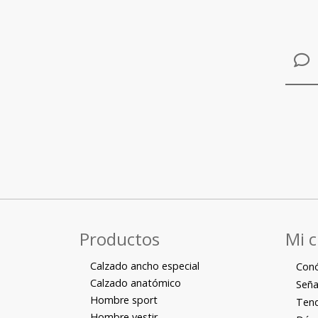
Productos
Mi 
Calzado ancho especial
Con
Calzado anatómico
Seña
Hombre sport
Tend
Hombre vestir