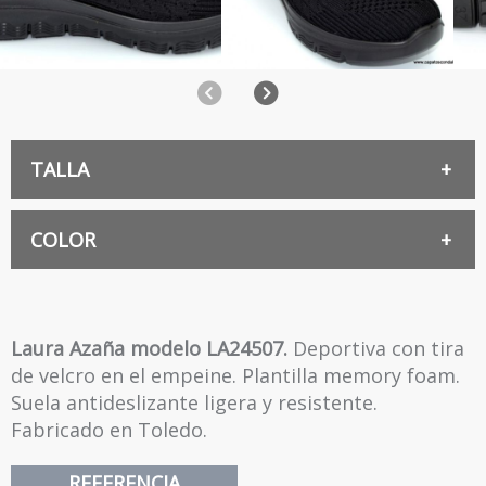
Anterior
Siguiente
TALLA
35
COLOR
NEGRO
36
Laura Azaña modelo LA24507.
Deportiva con tira
de velcro en el empeine. Plantilla memory foam.
MARINO
37
Suela antideslizante ligera y resistente.
Fabricado en Toledo.
ROSA
38
REFERENCIA