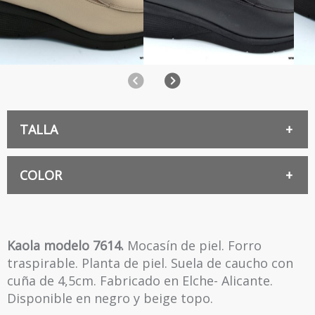
Anterior
Siguiente
TALLA
36
COLOR
NEGRO
39
Kaola modelo 7614.
Mocasín de piel. Forro
traspirable. Planta de piel. Suela de caucho con
TOPO
40
cuña de 4,5cm. Fabricado en Elche- Alicante.
Disponible en negro y beige topo.