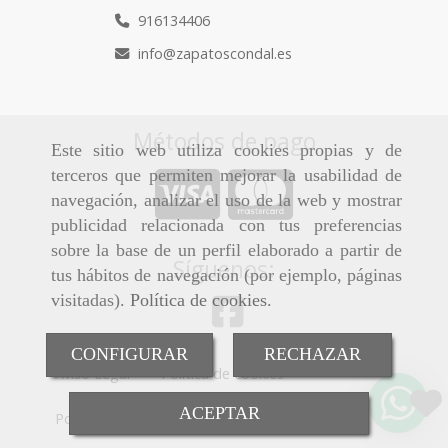
916134406
info
zapatoscondal.es
Métodos de pago
Este sitio web utiliza cookies propias y de
terceros que permiten mejorar la usabilidad de
navegación, analizar el uso de la web y mostrar
publicidad relacionada con tus preferencias
sobre la base de un perfil elaborado a partir de
Síguenos:
tus hábitos de navegación (por ejemplo, páginas
visitadas).
Política de cookies
.
CONFIGURAR
RECHAZAR
Aviso Legal
Política de cookies
ACEPTAR
Política de Privacidad