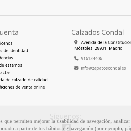
cuenta
Calzados Condal
Avenida de la Constitució
ócenos
Móstoles,
28931,
Madrid
s de identidad
encias
916134406
de estamos
info
zapatoscondal.es
actar
da de calzado de calidad
iciones de venta online
Síguenos:
ros que permiten mejorar la usabilidad de navegación, analiza
aborado a partir de tus hábitos de navegación (por ejemplo, pá