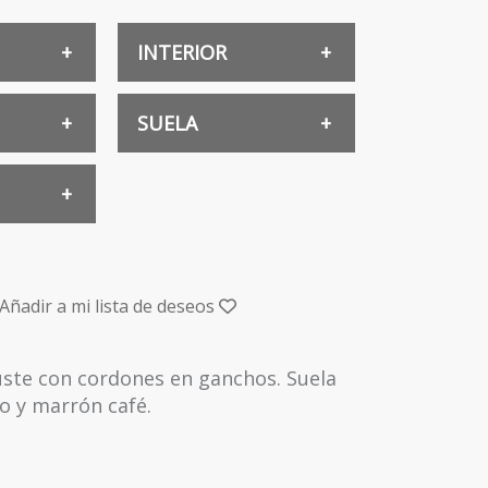
INTERIOR
MICROFIBRA
SUELA
CAUCHO
Añadir a mi lista de deseos
uste con cordones en ganchos. Suela
o y marrón café.