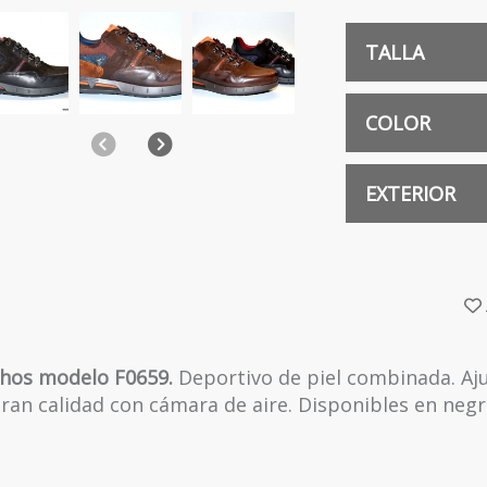
TALLA
40
COLOR
Anterior
Siguiente
NEGRO
EXTERIOR
PIEL
chos modelo F0659.
Deportivo de piel combinada. Aj
ran calidad con cámara de aire. Disponibles en negr