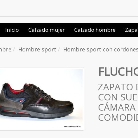
Inicio
Calzado mujer
Calzado hombre
Zapa
mbre
Hombre sport
Hombre sport con cordone
FLUCHO
ZAPATO 
CON SUE
CÁMARA 
COMODI